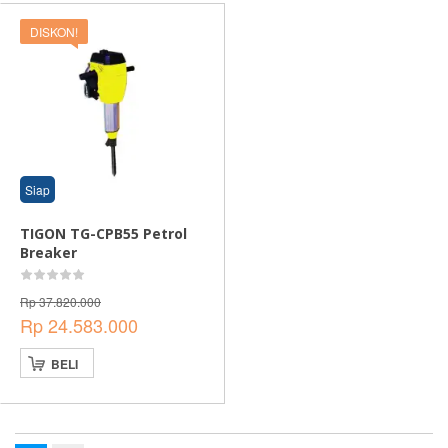
DISKON!
Status stok
Siap
TIGON TG-CPB55 Petrol
Breaker
Rp
37.820.000
Rp
24.583.000
BELI