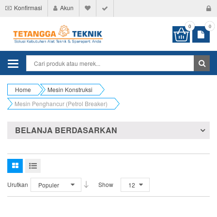
Konfirmasi
Akun
0
0
Categories
Home
Mesin Konstruksi
Mesin Penghancur (Petrol Breaker)
BELANJA BERDASARKAN
Urutkan
Show
Populer
12